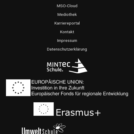
e
t
t
MSO-Cloud
b
a
u
Mediothek
o
g
b
Karriereportal
o
r
e
Kontakt
k
a
Impressum
m
Datenschutzerklärung