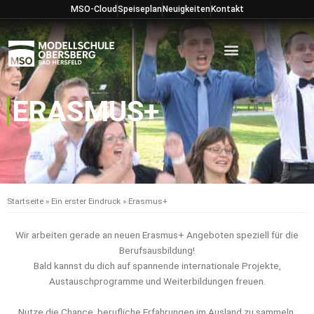
Zum
MSO-Cloud
Speiseplan
Neuigkeiten
Kontakt
Inhalt
springen
ERASMUS+
Startseite
»
Ein erster Eindruck
»
Erasmus+
Wir arbeiten gerade an neuen Erasmus+ Angeboten speziell für die
Berufsausbildung!
Bald kannst du dich auf spannende internationale Projekte,
Austauschprogramme und Weiterbildungen freuen.
Nutze die Chance, berufliche Erfahrungen im Ausland zu sammeln,