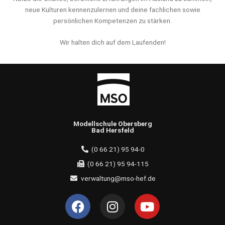
neue Kulturen kennenzulernen und deine fachlichen sowie
persönlichen Kompetenzen zu stärken.
Wir halten dich auf dem Laufenden!
Modellschule Obersberg
Bad Hersfeld
(0 66 21) 95 94-0
(0 66 21) 95 94-115
verwaltung@mso-hef.de
F
I
Y
a
n
o
c
s
u