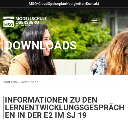
Zum
MSO-Cloud
Speiseplan
Neuigkeiten
Kontakt
Inhalt
springen
DOWNLOADS
Startseite
»
Downloads
INFORMATIONEN ZU DEN
LERNENTWICKLUNGSGESPRÄCH
EN IN DER E2 IM SJ 19