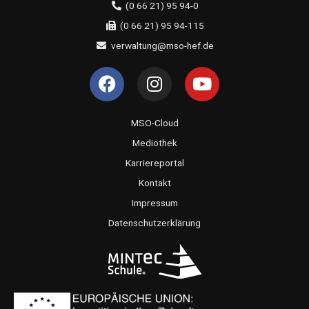
(0 66 21) 95 94-0
(0 66 21) 95 94-115
verwaltung@mso-hef.de
F
I
Y
a
n
o
c
s
u
e
t
t
MSO-Cloud
b
a
u
Mediothek
o
g
b
Karriereportal
o
r
e
Kontakt
k
a
Impressum
m
Datenschutzerklärung