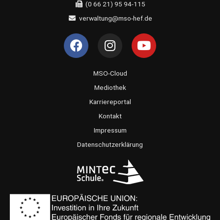
(0 66 21) 95 94-115
verwaltung@mso-hef.de
F
I
Y
a
n
o
c
s
u
e
t
t
MSO-Cloud
b
a
u
Mediothek
o
g
b
Karriereportal
o
r
e
Kontakt
k
a
Impressum
m
Datenschutzerklärung