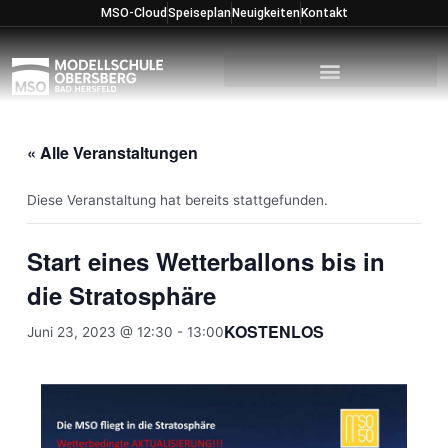
Zum
MSO-Cloud
Speiseplan
Neuigkeiten
Kontakt
Inhalt
springen
« Alle Veranstaltungen
Diese Veranstaltung hat bereits stattgefunden.
Start eines Wetterballons bis in
die Stratosphäre
KOSTENLOS
Juni 23, 2023 @ 12:30
-
13:00