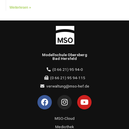
Weiterlesen »
Modellschule Obersberg
Bad Hersfeld
(0 66 21) 95 94-0
(0 66 21) 95 94-115
verwaltung@mso-hef.de
F
I
Y
a
n
o
c
s
u
e
t
t
MSO-Cloud
b
a
u
Mediothek