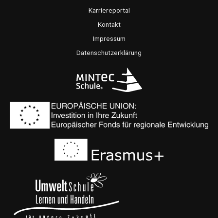
o
g
b
Karriereportal
o
r
e
Kontakt
k
a
Impressum
m
Datenschutzerklärung