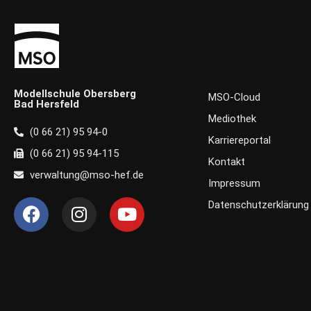
Modellschule Obersberg
MSO-Cloud
Bad Hersfeld
Mediothek
(0 66 21) 95 94-0
Karriereportal
(0 66 21) 95 94-115
Kontakt
verwaltung@mso-hef.de
Impressum
F
I
Y
Datenschutzerklärung
a
n
o
c
s
u
e
t
t
b
a
u
o
g
b
o
r
e