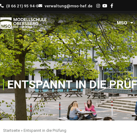
Zum
(0 66 21) 95 94-0
verwaltung@mso-hef.de
Inhalt
springen
MSO
ENTSPANNT IN DIE PRÜ
Startseite
»
Entspannt in die Prüfung