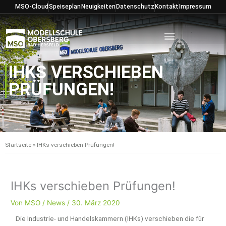
Zum
MSO-Cloud
Speiseplan
Neuigkeiten
Datenschutz
Kontakt
Impressum
Inhalt
springen
IHKS VERSCHIEBEN
PRÜFUNGEN!
Startseite
»
IHKs verschieben Prüfungen!
IHKs verschieben Prüfungen!
Von
MSO
/
News
/
30. März 2020
Die Industrie- und Handelskammern (IHKs) verschieben die für