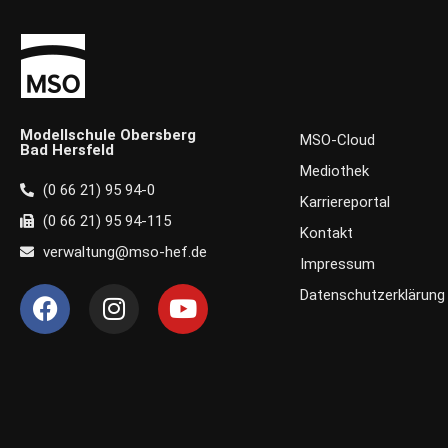
Modellschule Obersberg
MSO-Cloud
Bad Hersfeld
Mediothek
(0 66 21) 95 94-0
Karriereportal
(0 66 21) 95 94-115
Kontakt
verwaltung@mso-hef.de
Impressum
F
I
Y
Datenschutzerklärung
a
n
o
c
s
u
e
t
t
b
a
u
o
g
b
o
r
e