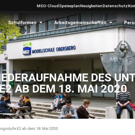
MSO-Cloud
Speiseplan
Neuigkeiten
Datenschutz
Kon
Schulformen
Arbeitsgemeinschaften
Pers
IEDERAUFNAHME DES UNT
2 AB DEM 18. MAI 2020
angsstufe E2 ab dem 18. Mai 2020