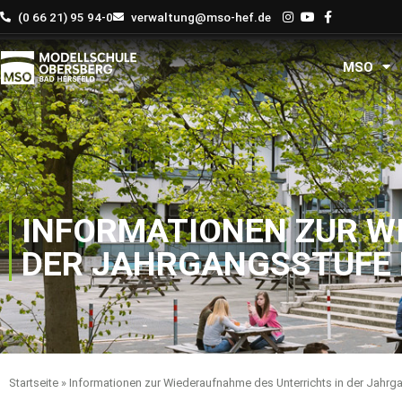
Zum
(0 66 21) 95 94-0
verwaltung@mso-hef.de
Inhalt
springen
MSO
INFORMATIONEN ZUR W
DER JAHRGANGSSTUFE E
Startseite
»
Informationen zur Wiederaufnahme des Unterrichts in der Jahrg