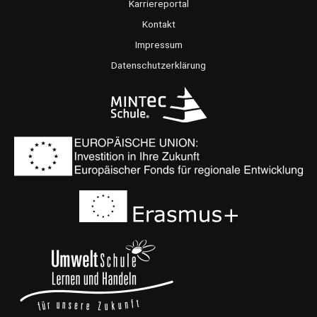
o
g
b
Karriereportal
o
r
e
Kontakt
k
a
Impressum
m
Datenschutzerklärung