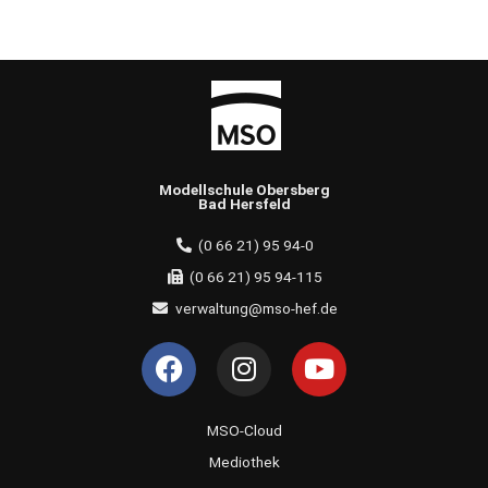
Modellschule Obersberg
Bad Hersfeld
(0 66 21) 95 94-0
(0 66 21) 95 94-115
verwaltung@mso-hef.de
F
I
Y
a
n
o
c
s
u
e
t
t
MSO-Cloud
b
a
u
Mediothek