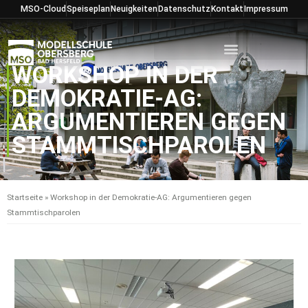
Zum
MSO-Cloud
Speiseplan
Neuigkeiten
Datenschutz
Kontakt
Impressum
Inhalt
springen
WORKSHOP IN DER
DEMOKRATIE-AG:
ARGUMENTIEREN GEGEN
STAMMTISCHPAROLEN
Startseite
»
Workshop in der Demokratie-AG: Argumentieren gegen
Stammtischparolen