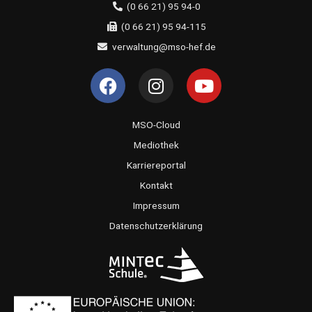
(0 66 21) 95 94-0
(0 66 21) 95 94-115
verwaltung@mso-hef.de
F
I
Y
a
n
o
c
s
u
e
t
t
MSO-Cloud
b
a
u
Mediothek
o
g
b
Karriereportal
o
r
e
Kontakt
k
a
Impressum
m
Datenschutzerklärung