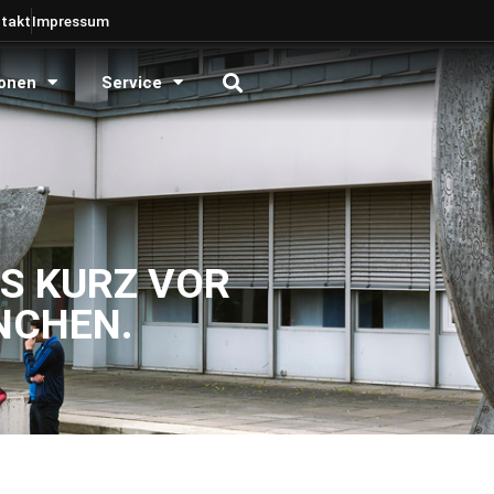
takt
Impressum
onen
Service
ES KURZ VOR
NCHEN.