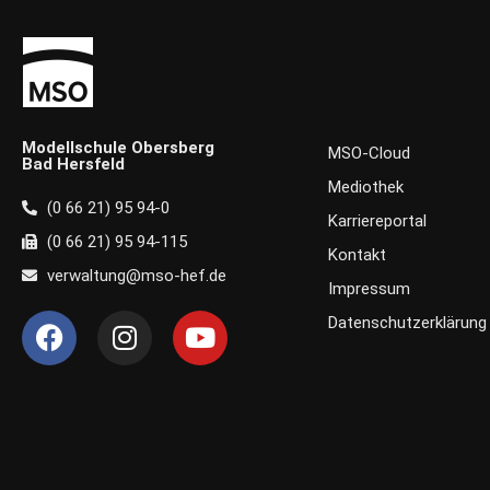
Modellschule Obersberg
MSO-Cloud
Bad Hersfeld
Mediothek
(0 66 21) 95 94-0
Karriereportal
(0 66 21) 95 94-115
Kontakt
verwaltung@mso-hef.de
Impressum
F
I
Y
Datenschutzerklärung
a
n
o
c
s
u
e
t
t
b
a
u
o
g
b
o
r
e