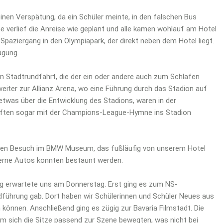
inen Verspätung, da ein Schüler meinte, in den falschen Bus
e verlief die Anreise wie geplant und alle kamen wohlauf am Hotel
Spaziergang in den Olympiapark, der direkt neben dem Hotel liegt.
ügung.
en Stadtrundfahrt, die der ein oder andere auch zum Schlafen
weiter zur Allianz Arena, wo eine Führung durch das Stadion auf
etwas über die Entwicklung des Stadions, waren in der
rften sogar mit der Champions-League-Hymne ins Stadion
einen Besuch im BMW Museum, das fußläufig von unserem Hotel
derne Autos konnten bestaunt werden.
Tag erwartete uns am Donnerstag. Erst ging es zum NS-
führung gab. Dort haben wir Schülerinnen und Schüler Neues aus
 können. Anschließend ging es zügig zur Bavaria Filmstadt. Die
m sich die Sitze passend zur Szene bewegten, was nicht bei