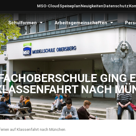
MSO-Cloud
Speiseplan
Neuigkeiten
Datenschutz
Kon
Schulformen
Arbeitsgemeinschaften
Pers
 FACHOBERSCHULE GING 
 KLASSENFAHRT NACH MÜ
ferien auf Klassenfahrt nach München.