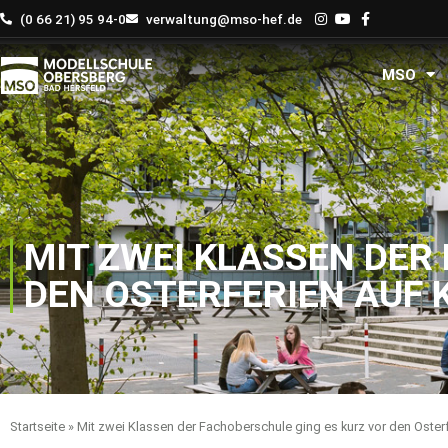
Zum
(0 66 21) 95 94-0
verwaltung@mso-hef.de
Inhalt
springen
MSO
MIT ZWEI KLASSEN DER
DEN OSTERFERIEN AUF
Startseite
»
Mit zwei Klassen der Fachoberschule ging es kurz vor den Oster