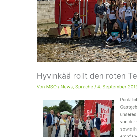
Hyvinkää rollt den roten T
Von
MSO
/
News
,
Sprache
/
4. September 201
Pünktlic
Gastgebe
unseres 
von der
sowie ih
empfan