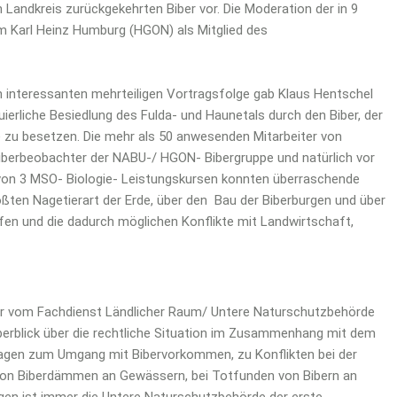
Landkreis zurückgekehrten Biber vor. Die Moderation der in 9
m Karl Heinz Humburg (HGON) als Mitglied des
 interessanten mehrteiligen Vortragsfolge gab Klaus Hentschel
nuierliche Besiedlung des Fulda- und Haunetals durch den Biber, der
re zu besetzen. Die mehr als 50 anwesenden Mitarbeiter von
berbeobachter der NABU-/ HGON- Bibergruppe und natürlich vor
 von 3 MSO- Biologie- Leistungskursen konnten überraschende
ößten Nagetierart der Erde, über den Bau der Biberburgen und über
en und die dadurch möglichen Konflikte mit Landwirtschaft,
r vom Fachdienst Ländlicher Raum/ Untere Naturschutzbehörde
berblick über die rechtliche Situation im Zusammenhang mit dem
Fragen zum Umgang mit Bibervorkommen, zu Konflikten bei der
on Biberdämmen an Gewässern, bei Totfunden von Bibern an
en ist immer die Untere Naturschutzbehörde der erste