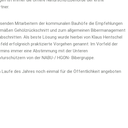
tner.
esenden Mitarbeitern der kommunalen Bauhöfe die Empfehlungen
emäßen Gehölzrückschnitt und zum allgemeinen Bibermanagement
bschnitten. Als beste Lösung wurde hierbei von Klaus Hentschel
eld erfolgreich praktizierte Vorgehen genannt: Im Vorfeld der
termins immer eine Abstimmung mit der Unteren
turschützern von der NABU-/ HGON- Bibergruppe.
m Laufe des Jahres noch einmal für die Öffentlichkeit angeboten