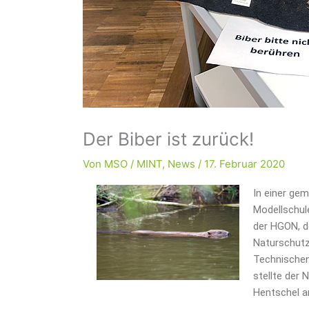
Der Biber ist zurück!
Von
MSO
/
MINT
,
News
/
17. Februar 2020
In einer ge
Modellschul
der HGON, d
Naturschut
Technischen
stellte der
Hentschel am