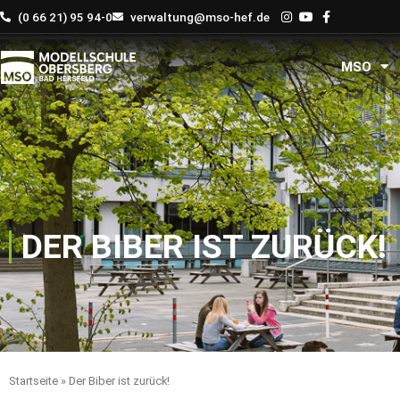
Zum
(0 66 21) 95 94-0
verwaltung@mso-hef.de
Inhalt
springen
MSO
DER BIBER IST ZURÜCK!
Startseite
»
Der Biber ist zurück!