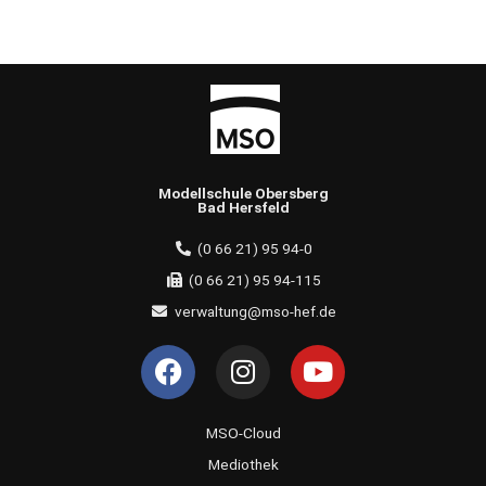
Modellschule Obersberg
Bad Hersfeld
(0 66 21) 95 94-0
(0 66 21) 95 94-115
verwaltung@mso-hef.de
F
I
Y
a
n
o
c
s
u
e
t
t
MSO-Cloud
b
a
u
Mediothek