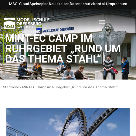
Zum
MSO-Cloud
Speiseplan
Neuigkeiten
Datenschutz
Kontakt
Impressum
Inhalt
springen
MINT-EC CAMP IM
RUHRGEBIET „RUND UM
DAS THEMA STAHL“
Startseite
»
MINT-EC Camp im Ruhrgebiet „Rund um das Thema Stahl“