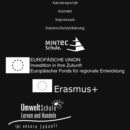
o
g
b
Karriereportal
o
r
e
Kontakt
k
a
Impressum
m
Datenschutzerklärung