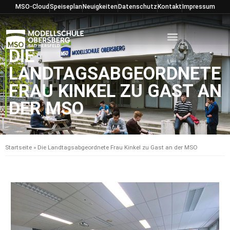
Zum
MSO-Cloud
Speiseplan
Neuigkeiten
Datenschutz
Kontakt
Impressum
Inhalt
springen
DIE
LANDTAGSABGEORDNETE
FRAU KINKEL ZU GAST AN
DER MSO
Startseite
»
Die Landtagsabgeordnete Frau Kinkel zu Gast an der MSO