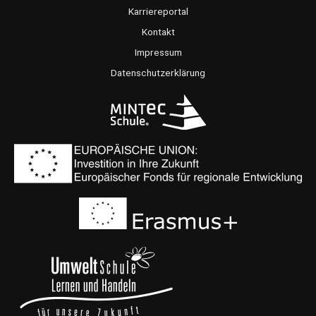
o
g
b
Karriereportal
o
r
e
Kontakt
k
a
Impressum
m
Datenschutzerklärung