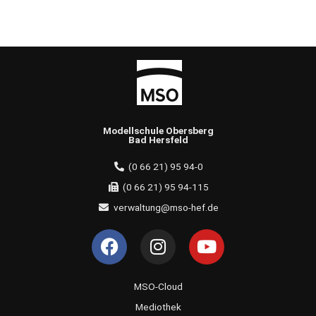
Modellschule Obersberg
Bad Hersfeld
(0 66 21) 95 94-0
(0 66 21) 95 94-115
verwaltung@mso-hef.de
F
I
Y
a
n
o
c
s
u
e
t
t
MSO-Cloud
b
a
u
Mediothek