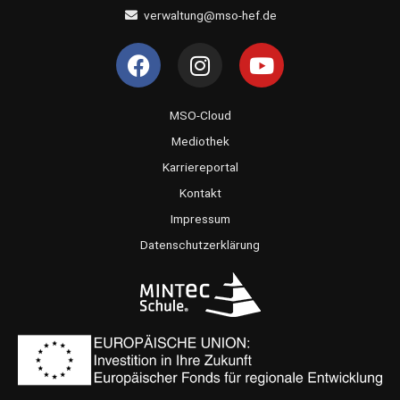
verwaltung@mso-hef.de
F
I
Y
a
n
o
c
s
u
e
t
t
MSO-Cloud
b
a
u
Mediothek
o
g
b
Karriereportal
o
r
e
Kontakt
k
a
Impressum
m
Datenschutzerklärung