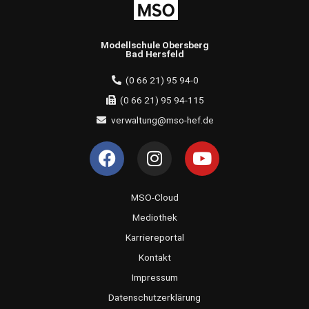
Modellschule Obersberg
Bad Hersfeld
(0 66 21) 95 94-0
(0 66 21) 95 94-115
verwaltung@mso-hef.de
F
I
Y
a
n
o
c
s
u
e
t
t
MSO-Cloud
b
a
u
Mediothek
o
g
b
Karriereportal
o
r
e
Kontakt
k
a
Impressum
m
Datenschutzerklärung