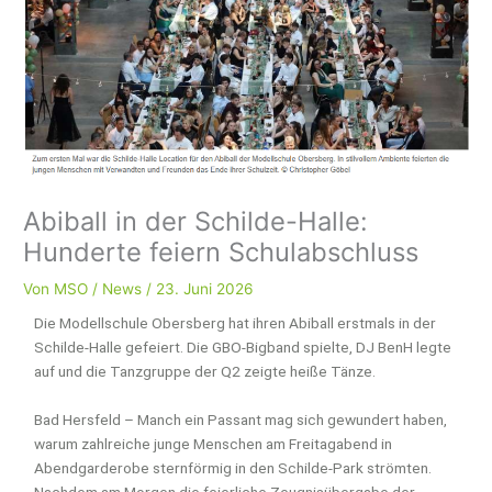
Abiball in der Schilde-Halle:
Hunderte feiern Schulabschluss
Von
MSO
/
News
/
23. Juni 2026
Die Modellschule Obersberg hat ihren Abiball erstmals in der
Schilde-Halle gefeiert. Die GBO-Bigband spielte, DJ BenH legte
auf und die Tanzgruppe der Q2 zeigte heiße Tänze.
Bad Hersfeld – Manch ein Passant mag sich gewundert haben,
warum zahlreiche junge Menschen am Freitagabend in
Abendgarderobe sternförmig in den Schilde-Park strömten.
Nachdem am Morgen die feierliche Zeugnisübergabe der