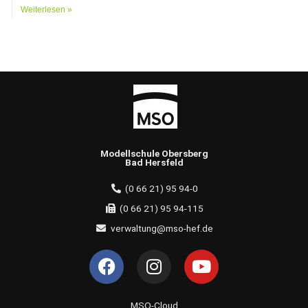
Weiterlesen »
Modellschule Obersberg
Bad Hersfeld
(0 66 21) 95 94-0
(0 66 21) 95 94-115
verwaltung@mso-hef.de
F
I
Y
a
n
o
c
s
u
MSO-Cloud