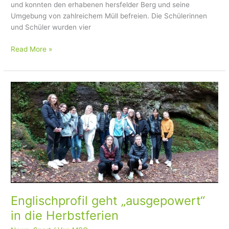
und konnten den erhabenen hersfelder Berg und seine
Umgebung von zahlreichem Müll befreien. Die Schülerinnen
und Schüler wurden vier
Read More »
Englischprofil
geht
„ausgepowert“
in
die
Herbstferien
Englischprofil geht „ausgepowert“
in die Herbstferien