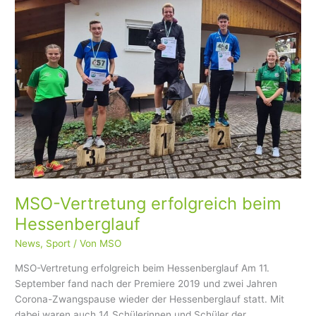
Hessenberglauf
MSO-Vertretung erfolgreich beim
Hessenberglauf
News
,
Sport
/ Von
MSO
MSO-Vertretung erfolgreich beim Hessenberglauf Am 11.
September fand nach der Premiere 2019 und zwei Jahren
Corona-Zwangspause wieder der Hessenberglauf statt. Mit
dabei waren auch 14 Schülerinnen und Schüler der