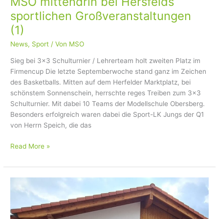
MSO mittendrin bei Hersfelds
sportlichen Großveranstaltungen
(1)
News
,
Sport
/ Von
MSO
Sieg bei 3×3 Schulturnier / Lehrerteam holt zweiten Platz im
Firmencup Die letzte Septemberwoche stand ganz im Zeichen
des Basketballs. Mitten auf dem Herfelder Marktplatz, bei
schönstem Sonnenschein, herrschte reges Treiben zum 3×3
Schulturnier. Mit dabei 10 Teams der Modellschule Obersberg.
Besonders erfolgreich waren dabei die Sport-LK Jungs der Q1
von Herrn Speich, die das
Read More »
MSO-
Vertretung
erfolgreich
beim