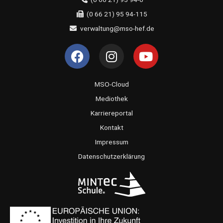
(0 66 21) 95 94-115
verwaltung@mso-hef.de
F
I
Y
a
n
o
c
s
u
e
t
t
MSO-Cloud
b
a
u
Mediothek
o
g
b
Karriereportal
o
r
e
Kontakt
k
a
Impressum
m
Datenschutzerklärung