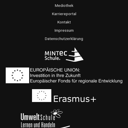
b
a
u
Mediothek
o
g
b
Karriereportal
o
r
e
Kontakt
k
a
Impressum
m
Datenschutzerklärung