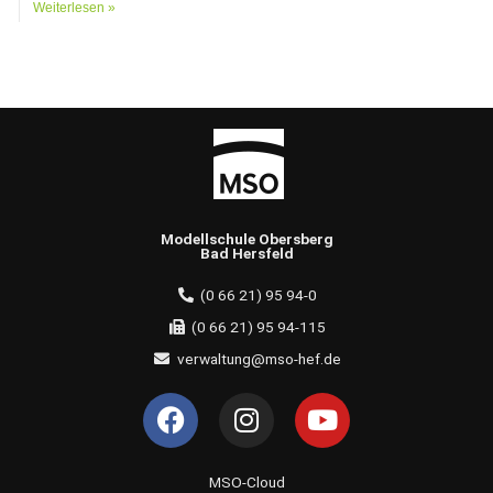
Weiterlesen »
Modellschule Obersberg
Bad Hersfeld
(0 66 21) 95 94-0
(0 66 21) 95 94-115
verwaltung@mso-hef.de
F
I
Y
a
n
o
c
s
u
e
t
t
MSO-Cloud