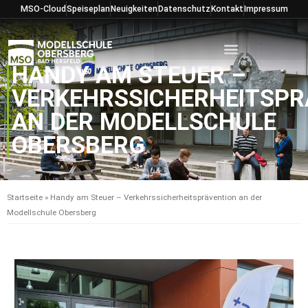
Zum
MSO-Cloud
Speiseplan
Neuigkeiten
Datenschutz
Kontakt
Impressum
Inhalt
springen
HANDY AM STEUER –
VERKEHRSSICHERHEITSPR
AN DER MODELLSCHULE
OBERSBERG
Startseite
»
Handy am Steuer – Verkehrssicherheitsprävention an der
Modellschule Obersberg