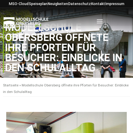
Zum
MSO-Cloud
Speiseplan
Neuigkeiten
Datenschutz
Kontakt
Impressum
Inhalt
springen
MODELLSCHULE
OBERSBERG ÖFFNETE
IHRE PFORTEN FÜR
BESUCHER: EINBLICKE IN
DEN SCHULALLTAG
Startseite
»
Modellschule Obersberg öffnete ihre Pforten für Besucher: Einblicke
in den Schulalltag