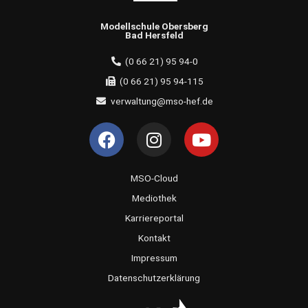
Modellschule Obersberg
Bad Hersfeld
(0 66 21) 95 94-0
(0 66 21) 95 94-115
verwaltung@mso-hef.de
F
I
Y
a
n
o
c
s
u
e
t
t
MSO-Cloud
b
a
u
Mediothek
o
g
b
Karriereportal
o
r
e
Kontakt
k
a
Impressum
m
Datenschutzerklärung