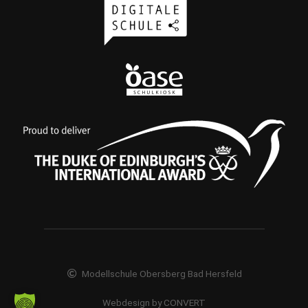
Modellschule Obersberg Bad Hersfeld
Webdesign by CONVERT