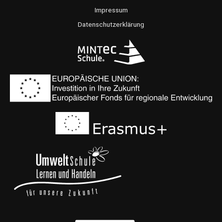
k
a
Impressum
m
Datenschutzerklärung