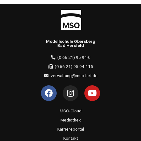
Modellschule Obersberg
Bad Hersfeld
(0 66 21) 95 94-0
(0 66 21) 95 94-115
verwaltung@mso-hef.de
F
I
Y
a
n
o
c
s
u
e
t
t
MSO-Cloud
b
a
u
Mediothek
o
g
b
Karriereportal
o
r
e
Kontakt