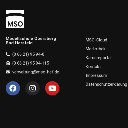
Modellschule Obersberg
MSO-Cloud
Bad Hersfeld
Mediothek
(0 66 21) 95 94-0
Karriereportal
(0 66 21) 95 94-115
Kontakt
verwaltung@mso-hef.de
Impressum
F
I
Y
Datenschutzerklärung
a
n
o
c
s
u
e
t
t
b
a
u
o
g
b
o
r
e