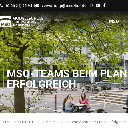
Zum
(0 66 21) 95 94-0
verwaltung@mso-hef.de
Inhalt
springen
MSO
MSO-TEAMS BEIM PLANS
ERFOLGREICH
Startseite
»
MSO-Teams beim Planspiel Börse 2024/2025 erneut erfolgreich