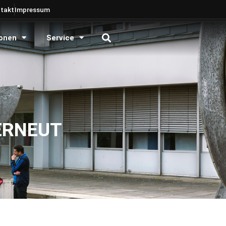
takt
Impressum
onen
Service
ERNEUT