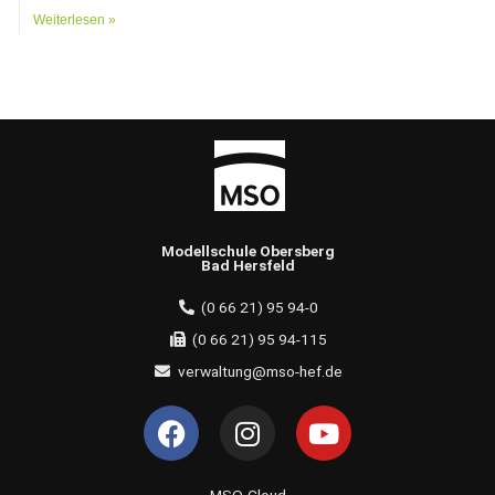
Weiterlesen »
Modellschule Obersberg
Bad Hersfeld
(0 66 21) 95 94-0
(0 66 21) 95 94-115
verwaltung@mso-hef.de
F
I
Y
a
n
o
c
s
u