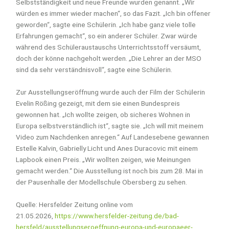
Selbstständigkeit und neue Freunde wurden genannt. „Wir
würden es immer wieder machen“, so das Fazit. „Ich bin offener
geworden“, sagte eine Schülerin. „Ich habe ganz viele tolle
Erfahrungen gemacht“, so ein anderer Schüler. Zwar würde
während des Schüleraustauschs Unterrichtsstoff versäumt,
doch der könne nachgeholt werden. „Die Lehrer an der MSO
sind da sehr verständnisvoll“, sagte eine Schülerin.
Zur Ausstellungseröffnung wurde auch der Film der Schülerin
Evelin Rößing gezeigt, mit dem sie einen Bundespreis
gewonnen hat. „Ich wollte zeigen, ob sicheres Wohnen in
Europa selbstverständlich ist“, sagte sie. „Ich will mit meinem
Video zum Nachdenken anregen.“ Auf Landesebene gewannen
Estelle Kalvin, Gabrielly Licht und Anes Duracovic mit einem
Lapbook einen Preis. „Wir wollten zeigen, wie Meinungen
gemacht werden.“ Die Ausstellung ist noch bis zum 28. Mai in
der Pausenhalle der Modellschule Obersberg zu sehen.
Quelle: Hersfelder Zeitung online vom
21.05.2026,
https://www.hersfelder-zeitung.de/bad-
hersfeld/ausstellungseroeffnung-europa-und-europaeer-