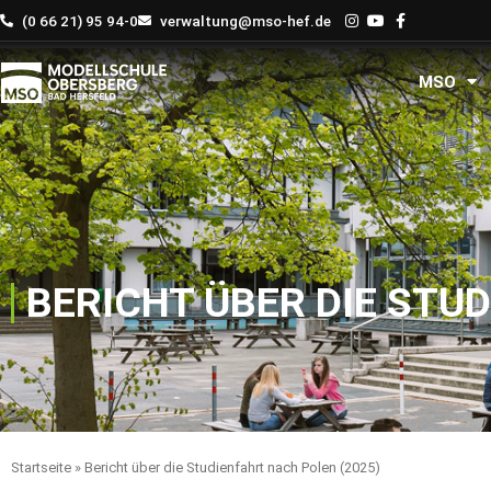
Zum
(0 66 21) 95 94-0
verwaltung@mso-hef.de
Inhalt
springen
MSO
BERICHT ÜBER DIE STU
Startseite
»
Bericht über die Studienfahrt nach Polen (2025)