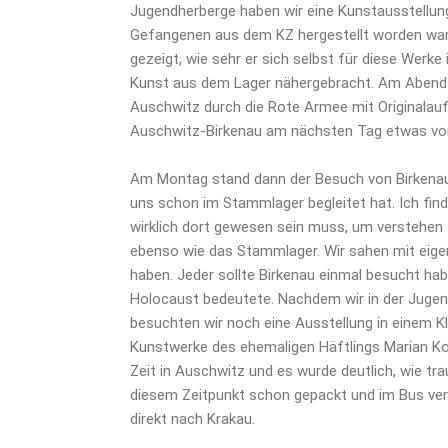
Jugendherberge haben wir eine Kunstausstellung
Gefangenen aus dem KZ hergestellt worden ware
gezeigt, wie sehr er sich selbst für diese Werke
Kunst aus dem Lager nähergebracht. Am Abend 
Auschwitz durch die Rote Armee mit Originalau
Auschwitz-Birkenau am nächsten Tag etwas vor
Am Montag stand dann der Besuch von Birkenau a
uns schon im Stammlager begleitet hat. Ich fin
wirklich dort gewesen sein muss, um verstehen z
ebenso wie das Stammlager. Wir sahen mit eigen
haben. Jeder sollte Birkenau einmal besucht ha
Holocaust bedeutete. Nachdem wir in der Juge
besuchten wir noch eine Ausstellung in einem Kl
Kunstwerke des ehemaligen Häftlings Marian Kolo
Zeit in Auschwitz und es wurde deutlich, wie tr
diesem Zeitpunkt schon gepackt und im Bus ver
direkt nach Krakau.