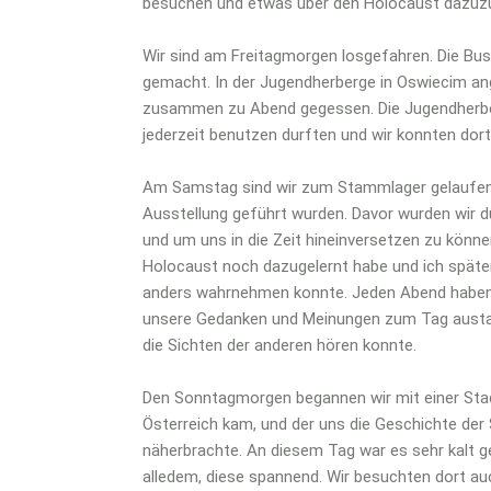
besuchen und etwas über den Holocaust dazuzu
Wir sind am Freitagmorgen losgefahren. Die Bu
gemacht. In der Jugendherberge in Oswiecim an
zusammen zu Abend gegessen. Die Jugendherber
jederzeit benutzen durften und wir konnten dor
Am Samstag sind wir zum Stammlager gelaufen, 
Ausstellung geführt wurden. Davor wurden wir d
und um uns in die Zeit hineinversetzen zu könn
Holocaust noch dazugelernt habe und ich später
anders wahrnehmen konnte. Jeden Abend haben wi
unsere Gedanken und Meinungen zum Tag austaus
die Sichten der anderen hören konnte.
Den Sonntagmorgen begannen wir mit einer Stad
Österreich kam, und der uns die Geschichte der
näherbrachte. An diesem Tag war es sehr kalt g
alledem, diese spannend. Wir besuchten dort a