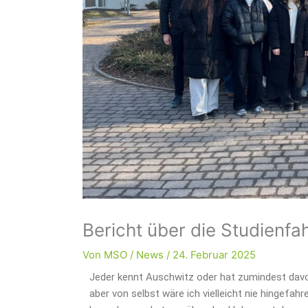
Bericht über die Studienfa
Von
MSO
/
News
/
24. Februar 2025
Jeder kennt Auschwitz oder hat zumindest davo
aber von selbst wäre ich vielleicht nie hingefah