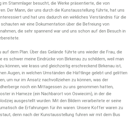
 im Stammlager besucht, die Werke präsentierte, die von
n. Der Mann, der uns durch die Kunstausstellung führte, hat uns
 interessiert und hat uns dadurch ein wirkliches Verständnis für die
schauten wir eine Dokumentation über die Befreiung von
fnahmen, die sehr spannend war und uns schon auf den Besuch in
bereitete.
uf dem Plan. Über das Gelände führte uns wieder die Frau, die
de es schwer meine Eindrücke von Birkenau zu schildern, weil man
u können, wie krass und gleichzeitig erschreckend Birkenau ist,
en Augen, in welchen Umständen die Häftlinge gelebt und gelitten
ben, um nur im Ansatz nachvollziehen zu können, was der
ndherberge noch ein Mittagessen zu uns genommen hatten,
oster in Hameze (ein Nachbarort von Oswiecim), in der die
dziej ausgestellt wurden. Mit den Bildern verarbeitete er seine
aumatisch die Erfahrungen für ihn waren. Unsere Koffer waren zu
staut, denn nach der Kunstausstellung fuhren wir mit dem Bus