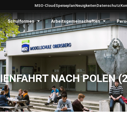
MSO-Cloud
Speiseplan
Neuigkeiten
Datenschutz
Kon
Schulformen
Arbeitsgemeinschaften
Pers
DIENFAHRT NACH POLEN (