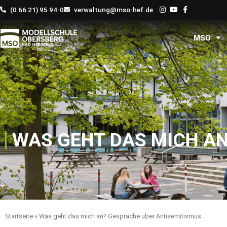
Zum
(0 66 21) 95 94-0
verwaltung@mso-hef.de
Inhalt
springen
MSO
WAS GEHT DAS MICH A
Startseite
»
Was geht das mich an? Gespräche über Antisemitismus