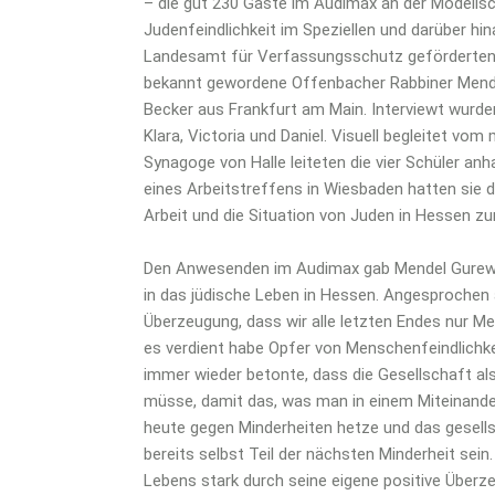
– die gut 230 Gäste im Audimax an der Modell
Judenfeindlichkeit im Speziellen und darüber h
Landesamt für Verfassungsschutz geförderten 
bekannt gewordene Offenbacher Rabbiner Mend
Becker aus Frankfurt am Main. Interviewt wurde
Klara, Victoria und Daniel. Visuell begleitet v
Synagoge von Halle leiteten die vier Schüler a
eines Arbeitstreffens in Wiesbaden hatten sie 
Arbeit und die Situation von Juden in Hessen zu
Den Anwesenden im Audimax gab Mendel Gurewit
in das jüdische Leben in Hessen. Angesprochen 
Überzeugung, dass wir alle letzten Endes nur 
es verdient habe Opfer von Menschenfeindlichke
immer wieder betonte, dass die Gesellschaft 
müsse, damit das, was man in einem Miteinander
heute gegen Minderheiten hetze und das gesell
bereits selbst Teil der nächsten Minderheit sei
Lebens stark durch seine eigene positive Überze