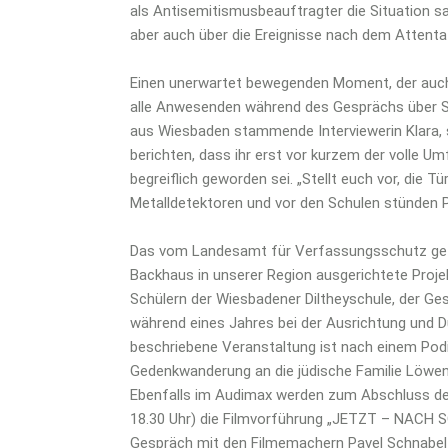
als Antisemitismusbeauftragter die Situation sac
aber auch über die Ereignisse nach dem Attentat
Einen unerwartet bewegenden Moment, der auch se
alle Anwesenden während des Gesprächs über Si
aus Wiesbaden stammende Interviewerin Klara, 
berichten, dass ihr erst vor kurzem der volle
begreiflich geworden sei. „Stellt euch vor, die 
Metalldetektoren und vor den Schulen stünden Po
Das vom Landesamt für Verfassungsschutz geförd
Backhaus in unserer Region ausgerichtete Proj
Schülern der Wiesbadener Diltheyschule, der G
während eines Jahres bei der Ausrichtung und 
beschriebene Veranstaltung ist nach einem Po
Gedenkwanderung an die jüdische Familie Löwenb
Ebenfalls im Audimax werden zum Abschluss der
18.30 Uhr) die Filmvorführung „JETZT – NACH SO
Gespräch mit den Filmemachern Pavel Schnabel 