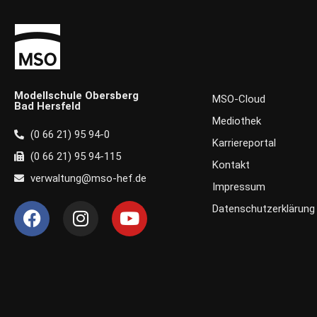
Modellschule Obersberg
MSO-Cloud
Bad Hersfeld
Mediothek
(0 66 21) 95 94-0
Karriereportal
(0 66 21) 95 94-115
Kontakt
verwaltung@mso-hef.de
Impressum
F
I
Y
Datenschutzerklärung
a
n
o
c
s
u
e
t
t
b
a
u
o
g
b
o
r
e