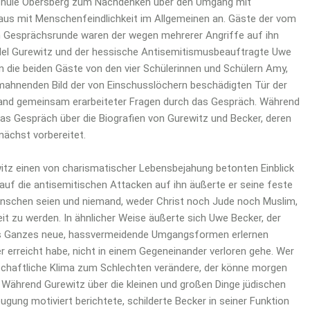
schule Obersberg zum Nachdenken über den Umgang mit
inaus mit Menschenfeindlichkeit im Allgemeinen an. Gäste der vom
Gesprächsrunde waren der wegen mehrerer Angriffe auf ihn
el Gurewitz und der hessische Antisemitismusbeauftragte Uwe
n die beiden Gäste von den vier Schülerinnen und Schülern Amy,
om mahnenden Bild der von Einschusslöchern beschädigten Tür der
nhand gemeinsam erarbeiteter Fragen durch das Gespräch. Während
das Gespräch über die Biografien von Gurewitz und Becker, deren
nächst vorbereitet.
z einen von charismatischer Lebensbejahung betonten Einblick
auf die antisemitischen Attacken auf ihn äußerte er seine feste
Menschen seien und niemand, weder Christ noch Jude noch Muslim,
it zu werden. In ähnlicher Weise äußerte sich Uwe Becker, der
als Ganzes neue, hassvermeidende Umgangsformen erlernen
 erreicht habe, nicht in einem Gegeneinander verloren gehe. Wer
schaftliche Klima zum Schlechten verändere, der könne morgen
n. Während Gurewitz über die kleinen und großen Dinge jüdischen
ugung motiviert berichtete, schilderte Becker in seiner Funktion