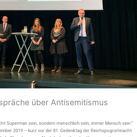
spräche über Antisemitismus
cht Superman sein, sondern menschlich sein, immer Mensch sein.“
vember 2019 – kurz vor der 81. Gedenktag der Reichspogromnacht