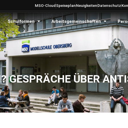
MSO-Cloud
Speiseplan
Neuigkeiten
Datenschutz
Kon
Schulformen
Arbeitsgemeinschaften
Pers
N? GESPRÄCHE ÜBER ANT