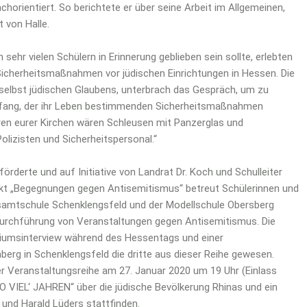
horientiert. So berichtete er über seine Arbeit im Allgemeinen,
 von Halle.
hr vielen Schülern in Erinnerung geblieben sein sollte, erlebten
cherheitsmaßnahmen vor jüdischen Einrichtungen in Hessen. Die
selbst jüdischen Glaubens, unterbrach das Gespräch, um zu
 Umfang, der ihr Leben bestimmenden Sicherheitsmaßnahmen
Türen eurer Kirchen wären Schleusen mit Panzerglas und
lizisten und Sicherheitspersonal.“
erte und auf Initiative von Landrat Dr. Koch und Schulleiter
ekt „Begegnungen gegen Antisemitismus“ betreut Schülerinnen und
esamtschule Schenklengsfeld und der Modellschule Obersberg
Durchführung von Veranstaltungen gegen Antisemitismus. Die
diumsinterview während des Hessentags und einer
erg in Schenklengsfeld die dritte aus dieser Reihe gewesen.
 Veranstaltungsreihe am 27. Januar 2020 um 19 Uhr (Einlass
 VIEL‘ JAHREN“ über die jüdische Bevölkerung Rhinas und ein
und Harald Lüders stattfinden.