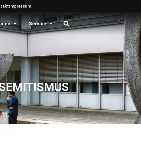
takt
Impressum
onen
Service
ISEMITISMUS