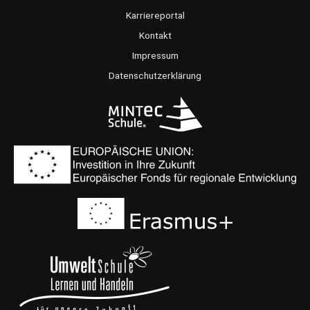
o
g
b
Karriereportal
o
r
e
Kontakt
k
a
Impressum
m
Datenschutzerklärung