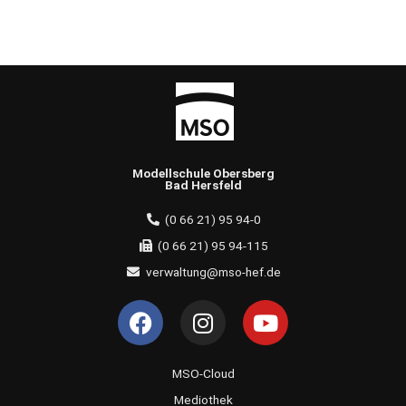
Modellschule Obersberg
Bad Hersfeld
(0 66 21) 95 94-0
(0 66 21) 95 94-115
verwaltung@mso-hef.de
F
I
Y
a
n
o
c
s
u
e
t
t
MSO-Cloud
b
a
u
Mediothek