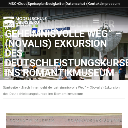
Zum
MSO-Cloud
Speiseplan
Neuigkeiten
Datenschutz
Kontakt
Impressum
Inhalt
springen
„NACH INNEN GEHT DER
GEHEIMNISVOLLE WEG” –
(NOVALIS) EXKURSION
DES
DEUTSCHLEISTUNGSKURS
INS ROMANTIKMUSEUM
Startseite
»
„Nach Innen geht der geheimnisvolle Weg” – (Novalis) Exkursion
des Deutschleistungskurses ins Romantikmuseum