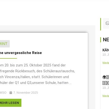
N
MINT
KÄ
ne unvergessliche Reise
10. J
Weit
m 20. bis zum 25. Oktober 2025 fand der
fregende Rückbesuch, des Schüleraustauschs,
ch Vincenza,Italien, statt. Schülerinnen und
🌍
hüler der Q1 und Q3,unserer Schule, hatten ...
🇩
10. J
MSO
7. November 2025
Weit
MEHR LESEN