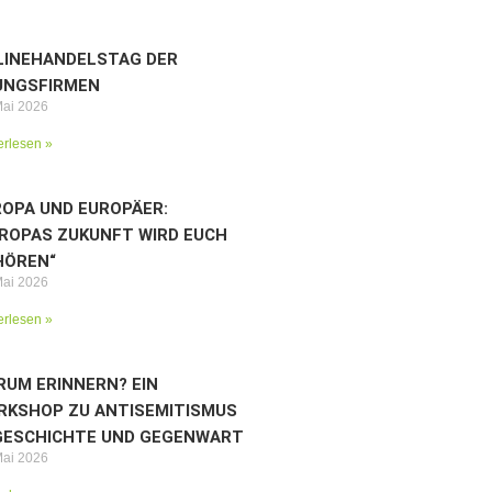
LINEHANDELSTAG DER
UNGSFIRMEN
Mai 2026
erlesen »
OPA UND EUROPÄER:
ROPAS ZUKUNFT WIRD EUCH
HÖREN“
Mai 2026
erlesen »
UM ERINNERN? EIN
RKSHOP ZU ANTISEMITISMUS
 GESCHICHTE UND GEGENWART
Mai 2026