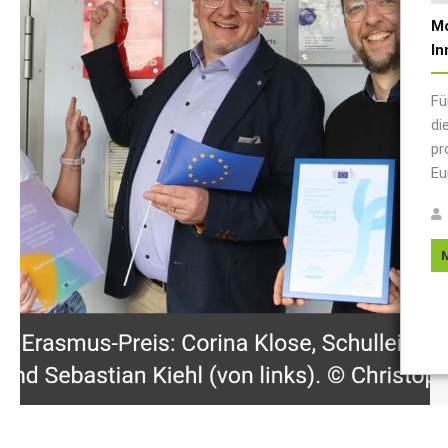
Mo
In
Fü
di
pr
Eu