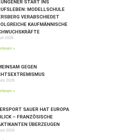
LUNGENER START INS
RUFSLEBEN: MODELLSCHULE
ERSBERG VERABSCHIEDET
FOLGREICHE KAUFMÄNNISCHE
CHWUCHSKRÄFTE
uli 2026
erlesen »
MEINSAM GEGEN
CHTSEXTREMISMUS
Juni 2026
erlesen »
TERSPORT SAUER HAT EUROPA
BLICK – FRANZÖSISCHE
AKTIKANTEN ÜBERZEUGEN
Juni 2026