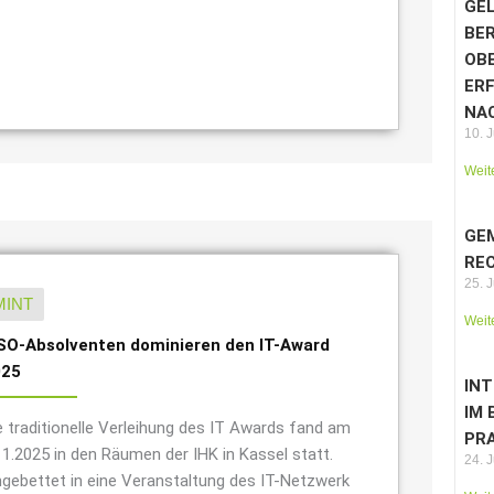
GE
BE
OB
ER
NA
10. J
Weit
GE
RE
25. 
MINT
Weit
O-Absolventen dominieren den IT-Award
025
IN
IM 
e traditionelle Verleihung des IT Awards fand am
PR
11.2025 in den Räumen der IHK in Kassel statt.
24. 
ngebettet in eine Veranstaltung des IT-Netzwerk