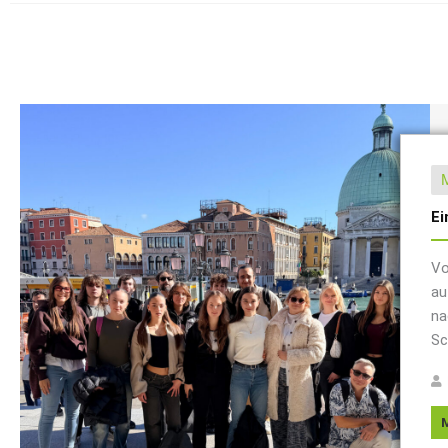
Ei
Vo
au
na
Sc