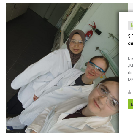
5 
de
Di
„M
di
MS