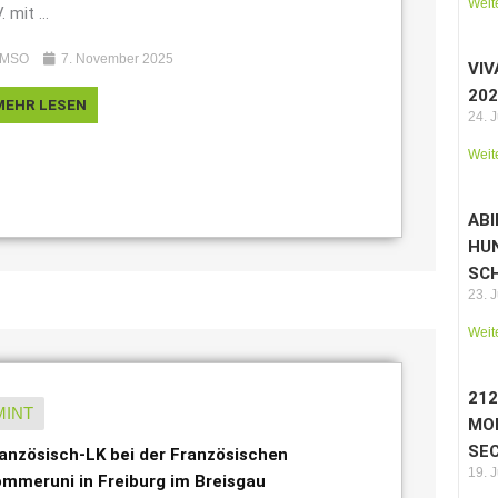
Weit
. mit ...
MSO
7. November 2025
VIV
202
MEHR LESEN
24. 
Weit
ABI
HU
SC
23. 
Weit
21
MINT
MO
SEC
anzösisch-LK bei der Französischen
19. 
mmeruni in Freiburg im Breisgau