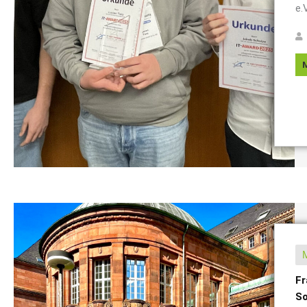
e.V
Fr
So