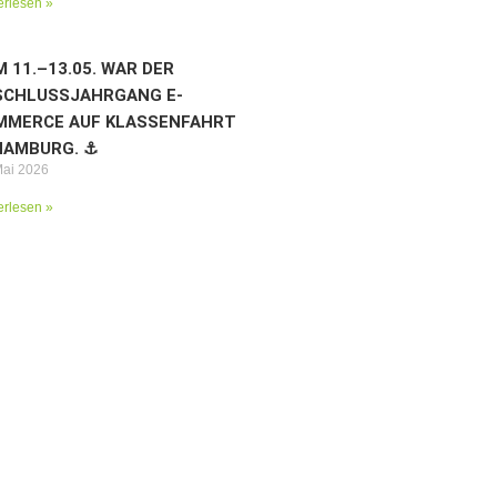
erlesen »
 11.–13.05. WAR DER
SCHLUSSJAHRGANG E-
MMERCE AUF KLASSENFAHRT
HAMBURG. ⚓️
Mai 2026
erlesen »