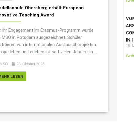
Weit
dellschule Obersberg erhält European
novative Teaching Award
VOM
AB
r ihr Engagement im Erasmus-Programm wurde
CO
e MSO in Potsdam ausgezeichnet. Schüler
IN 
ofitieren von internationalen Austauschprojekten.
18. 
ropa leben und erleben ist seit vielen Jahren ein ...
Weit
MSO
23. Oktober 2025
MEHR LESEN