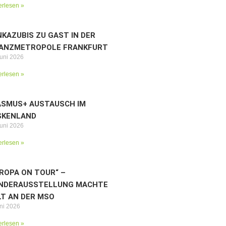
erlesen »
KAZUBIS ZU GAST IN DER
NANZMETROPOLE FRANKFURT
Juni 2026
erlesen »
ASMUS+ AUSTAUSCH IM
SKENLAND
Juni 2026
erlesen »
ROPA ON TOUR“ –
NDERAUSSTELLUNG MACHTE
T AN DER MSO
uni 2026
erlesen »