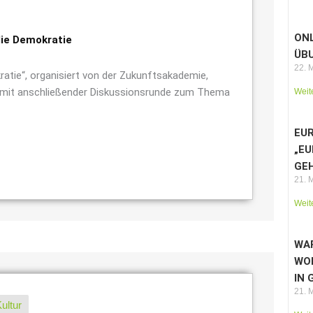
ON
die Demokratie
ÜB
22. 
tie“, organisiert von der Zukunftsakademie,
g mit anschließender Diskussionsrunde zum Thema
Weit
EUR
„EU
GE
21. 
Weit
WAR
WO
IN
21. 
ultur