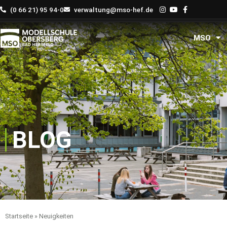
Zum
(0 66 21) 95 94-0
verwaltung@mso-hef.de
Inhalt
springen
MSO
BLOG
Startseite
»
Neuigkeiten