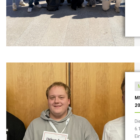
MS
2
Di
6.
Ei