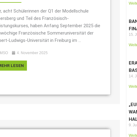
Weit
r, acht Schülerinnen der Q1 der Modellschule
ersberg und Teil des Französisch-
BAN
istungskurses, haben Anfang September 2025 die
FI
nwöchige Französische Sommeruniversität der
15. 
bert-Ludwigs-Universität in Freiburg im ...
Weit
MSO
4. November 2025
ER
MEHR LESEN
BA
14. 
Weit
„EU
WA
HAL
9. J
Weit