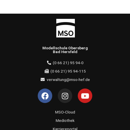
Modellschule Obersberg
Bad Hersfeld
(0 66 21) 95 94-0
(0 66 21) 95 94-115
verwaltung@mso-hef.de
F
I
Y
a
n
o
c
s
u
e
t
t
MSO-Cloud
b
a
u
Mediothek
o
g
b
Karriereportal