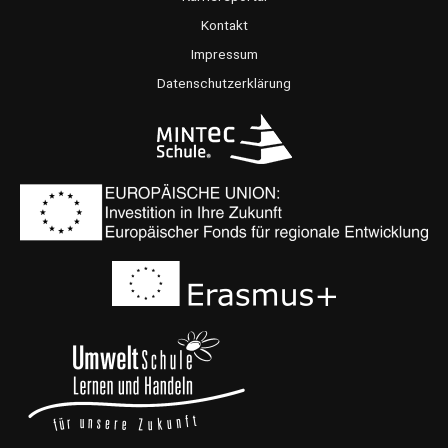
o
r
e
Kontakt
k
a
Impressum
m
Datenschutzerklärung