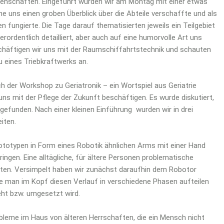
issenschaften. Eingeführt wurden wir am Montag mit einer etwas
 uns einen groben Überblick über die Abteile verschaffte und als
fungierte. Die Tage darauf thematisierten jeweils ein Teilgebiet
ordentlich detailliert, aber auch auf eine humorvolle Art uns
schäftigen wir uns mit der Raumschiffahrtstechnik und schauten
 eines Triebkraftwerks an.
och der Workshop zu Geriatronik – ein Wortspiel aus Geriatrie
 uns mit der Pflege der Zukunft beschäftigen. Es wurde diskutiert,
 gefunden. Nach einer kleinen Einführung wurden wir in drei
iten.
rototypen in Form eines Robotik ähnlichen Arms mit einer Hand
ringen. Eine alltägliche, für ältere Personen problematische
tten. Versimpelt haben wir zunächst daraufhin dem Robotor
e man im Kopf diesen Verlauf in verschiedene Phasen aufteilen
eht bzw. umgesetzt wird.
obleme im Haus von älteren Herrschaften, die ein Mensch nicht