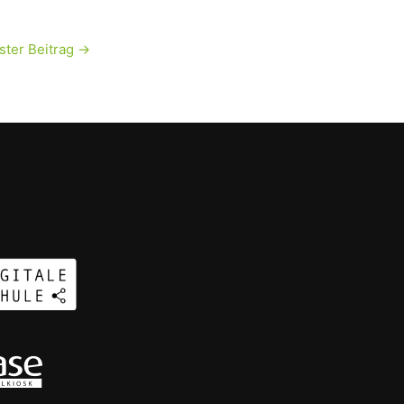
ster Beitrag
→