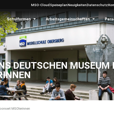
MSO-Cloud
Speiseplan
Neuigkeiten
Datenschutz
Kon
Schulformen
Arbeitsgemeinschaften
Pers
INS DEUTSCHEN MUSEUM 
RINNEN
ponsert MSOlerinnen