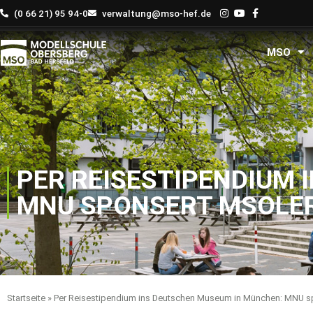
Zum
(0 66 21) 95 94-0
verwaltung@mso-hef.de
Inhalt
springen
MSO
PER REISESTIPENDIUM 
MNU SPONSERT MSOLE
Startseite
»
Per Reisestipendium ins Deutschen Museum in München: MNU s