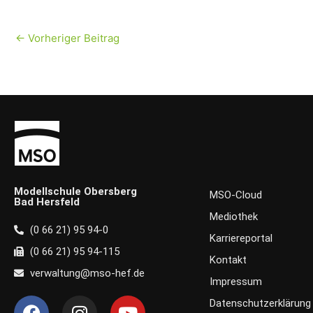
←
Vorheriger Beitrag
Modellschule Obersberg
MSO-Cloud
Bad Hersfeld
Mediothek
(0 66 21) 95 94-0
Karriereportal
(0 66 21) 95 94-115
Kontakt
verwaltung@mso-hef.de
Impressum
F
I
Y
Datenschutzerklärung